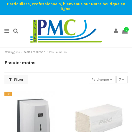
Particuliers, Professionnels, bienvenue sur Notre boutique en
ligne.
0
PMC hygiène
PAPIER ESSUYAGE
Essuie-mains
Essuie-mains
Filtrer
Pertinence
7
-10%