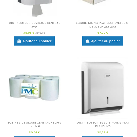
DISTRIBUTEUR DEVIDAGE CENTRAL
ESSUIE-MAINS PLAT ENCHEVETRE CT
JVD
DE 3750F ZIG ZAG
35,93 €
67,20 €
39,92 €
Ajouter au panier
Ajouter au panier
BOBINES DEVIDAGE CENTRAL 450Fts
DISTRIBUTEUR ESSUIE-MAINS PLAT
Lot de 6
BLANC JVD
29,94 €
39,92 €