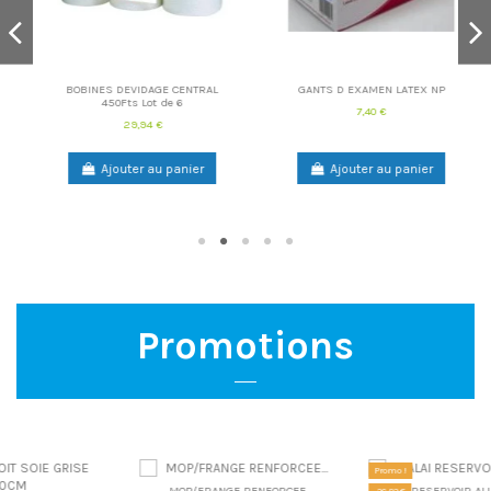
BOBINES DEVIDAGE CENTRAL
GANTS D EXAMEN LATEX NP
450Fts Lot de 6
7,40 €
29,94 €
violet
Ajouter au panier
Ajouter au panier
Promotions
Promo !
MOP/FRANGE RENFORCEE
BALAI RESERVOIR ALU + 1 FRANGE
-26,82 €