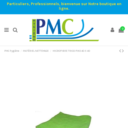
Particuliers, Professionnels, bienvenue sur Notre boutique en
ligne.
0
PMC hygiène
MATÉRIEL NETTOYAGE
MICROFIBRE TRICO PIKO 40 X 40