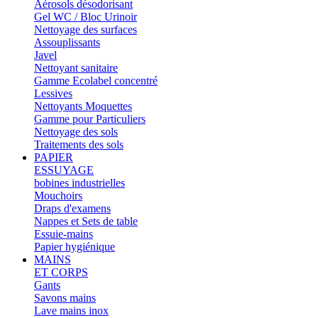
Aérosols désodorisant
Gel WC / Bloc Urinoir
Nettoyage des surfaces
Assouplissants
Javel
Nettoyant sanitaire
Gamme Ecolabel concentré
Lessives
Nettoyants Moquettes
Gamme pour Particuliers
Nettoyage des sols
Traitements des sols
PAPIER
ESSUYAGE
bobines industrielles
Mouchoirs
Draps d'examens
Nappes et Sets de table
Essuie-mains
Papier hygiénique
MAINS
ET CORPS
Gants
Savons mains
Lave mains inox