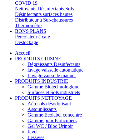
COVID 19
Nettoyants Désinfectants Sols
Désinfectants surfaces hautes
Distributeur à Sur-chaussures
Thermomètre
BONS PLANS
Percolateur à café
Destockage
Accueil
PRODUITS CUISINE
Dégraissants Désinfectants
lavage vaisselle automatique
Lavage vaisselle manuel
PRODUITS INDUSTRIE
Gamme Biotechnologique
Surfaces et Sols industriels
PRODUITS NETTOYAGE
Aérosols désodorisant
Assouplissants
Gamme Ecolabel concentré
Gamme pour Particuliers
Gel WC / Bloc Urinoir
Javel
Lessives