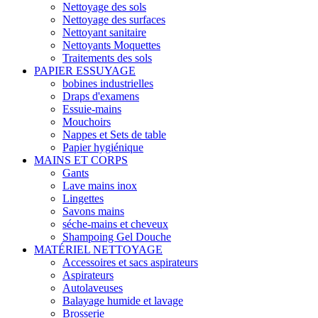
Nettoyage des sols
Nettoyage des surfaces
Nettoyant sanitaire
Nettoyants Moquettes
Traitements des sols
PAPIER ESSUYAGE
bobines industrielles
Draps d'examens
Essuie-mains
Mouchoirs
Nappes et Sets de table
Papier hygiénique
MAINS ET CORPS
Gants
Lave mains inox
Lingettes
Savons mains
séche-mains et cheveux
Shampoing Gel Douche
MATÉRIEL NETTOYAGE
Accessoires et sacs aspirateurs
Aspirateurs
Autolaveuses
Balayage humide et lavage
Brosserie