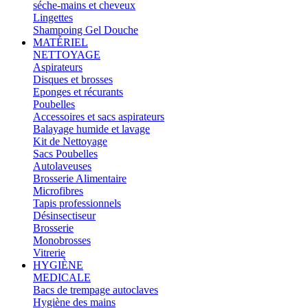
séche-mains et cheveux
Lingettes
Shampoing Gel Douche
MATÉRIEL
NETTOYAGE
Aspirateurs
Disques et brosses
Eponges et récurants
Poubelles
Accessoires et sacs aspirateurs
Balayage humide et lavage
Kit de Nettoyage
Sacs Poubelles
Autolaveuses
Brosserie Alimentaire
Microfibres
Tapis professionnels
Désinsectiseur
Brosserie
Monobrosses
Vitrerie
HYGIÈNE
MEDICALE
Bacs de trempage autoclaves
Hygiène des mains