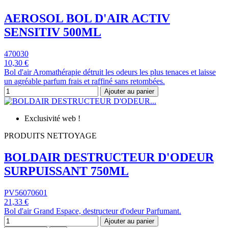
AEROSOL BOL D'AIR ACTIV
SENSITIV 500ML
470030
10,30 €
Bol d'air Aromathérapie détruit les odeurs les plus tenaces et laisse
un agréable parfum frais et raffiné sans retombées.
Ajouter au panier
Exclusivité web !
PRODUITS NETTOYAGE
BOLDAIR DESTRUCTEUR D'ODEUR
SURPUISSANT 750ML
PV56070601
21,33 €
Bol d'air Grand Espace, destructeur d'odeur Parfumant.
Ajouter au panier