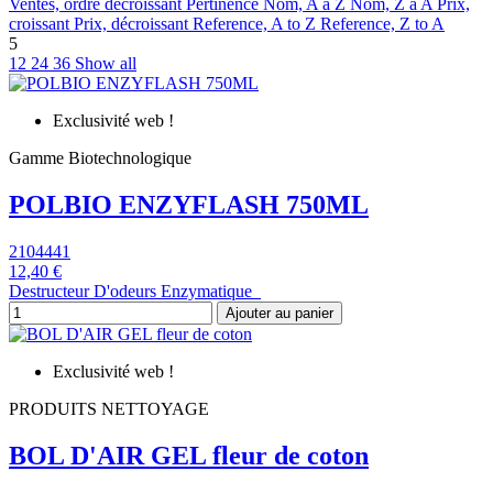
Ventes, ordre décroissant
Pertinence
Nom, A à Z
Nom, Z à A
Prix,
croissant
Prix, décroissant
Reference, A to Z
Reference, Z to A
5
12
24
36
Show all
Exclusivité web !
Gamme Biotechnologique
POLBIO ENZYFLASH 750ML
2104441
12,40 €
Destructeur D'odeurs Enzymatique
Ajouter au panier
Exclusivité web !
PRODUITS NETTOYAGE
BOL D'AIR GEL fleur de coton