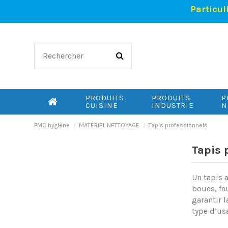
Particul
PRODUITS
PRODUITS
P
CUISINE
INDUSTRIE
N
PMC hygiène
MATÉRIEL NETTOYAGE
Tapis professionnels
Tapis 
Un tapis 
boues, fe
garantir 
type d’usa