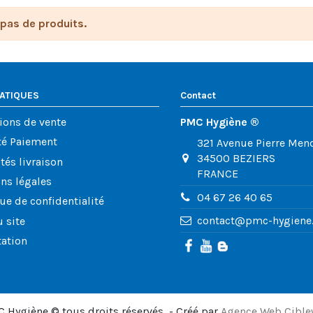
a pas de produits.
RATIQUES
Contact
ions de vente
PMC Hygiène ®
té Paiement
321 Avenue Pierre Men
34500 BEZIERS
tés livraison
FRANCE
ns légales
04 67 26 40 65
que de confidentialité
contact@pmc-hygiene
u site
tation
 Hygiène © tous droits réservés - Créé par
Agence Web Cibl