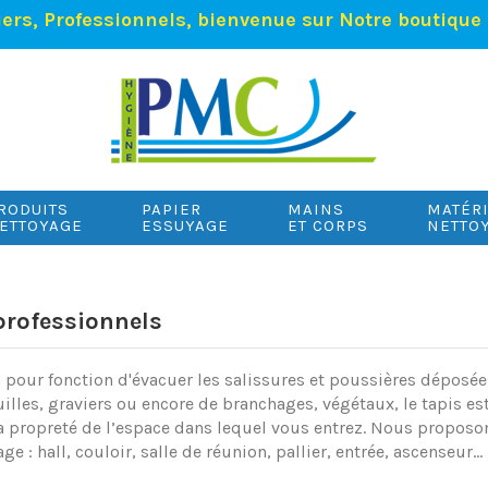
iers, Professionnels, bienvenue sur Notre boutique 
RODUITS
PAPIER
MAINS
MATÉR
ETTOYAGE
ESSUYAGE
ET CORPS
NETTO
professionnels
a pour fonction d'évacuer les salissures et poussières dépos
uilles, graviers ou encore de branchages, végétaux, le tapis es
la propreté de l’espace dans lequel vous entrez. Nous propos
ge : hall, couloir, salle de réunion, pallier, entrée, ascenseur… 