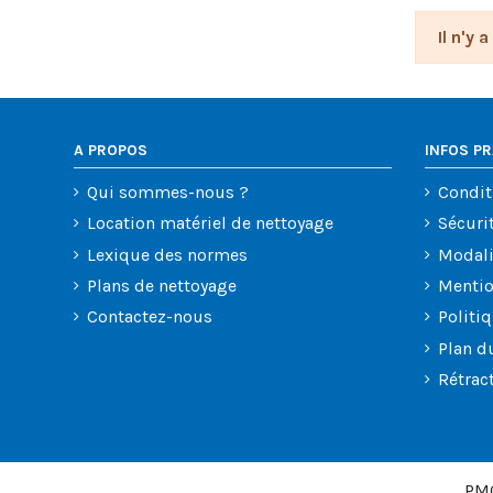
Il n'y 
A PROPOS
INFOS P
Qui sommes-nous ?
Condit
Location matériel de nettoyage
Sécuri
Lexique des normes
Modali
Plans de nettoyage
Mentio
Contactez-nous
Politi
Plan d
Rétrac
PMC