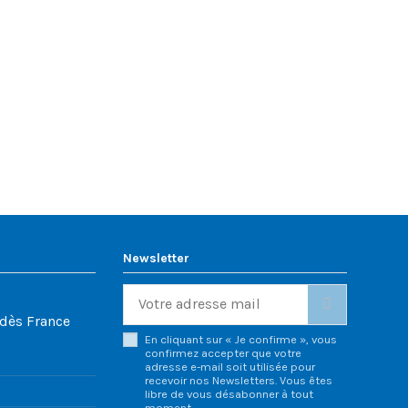
Newsletter
ndès France
En cliquant sur « Je confirme », vous
confirmez accepter que votre
adresse e-mail soit utilisée pour
recevoir nos Newsletters. Vous êtes
libre de vous désabonner à tout
moment.