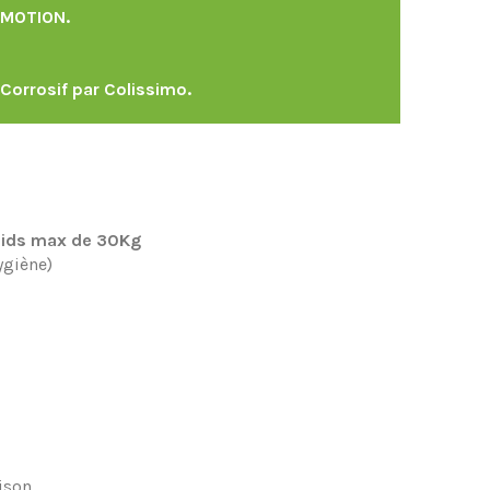
ROMOTION.
Corrosif par Colissimo.
oids max de 30Kg
ygiène)
aison