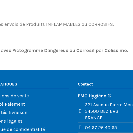
es envois de Produits INFLAMMABLES ou CORROSIFS.
e avec Pictogramme Dangereux ou Corrosif par Colissimo.
RATIQUES
Contact
ions de vente
PMC Hygiène ®
té Paiement
321 Avenue Pierre Me
34500 BEZIERS
tés livraison
FRANCE
ns légales
04 67 26 40 65
que de confidentialité