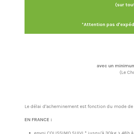
(sur tou
*Attention pas d'expéd
avec un minimum
(Le Ch
Le délai d'acheminement est fonction du mode de t
EN FRANCE :
envoi COLISSIMO SUIVI * jusqu'à 30kg > 48h à p