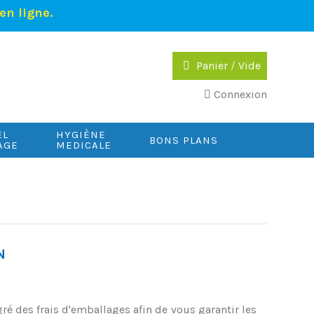
en ligne.
Panier
/
Vide
Connexion
EL
HYGIÈNE
BONS PLANS
AGE
MEDICALE
N
é des frais d'emballages afin de vous garantir les