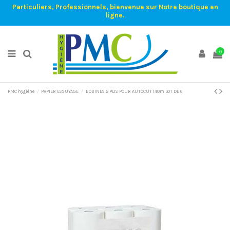
Particuliers, Professionnels, bienvenue sur Notre boutique en
ligne.
0
PMC hygiène
PAPIER ESSUYAGE
BOBINES 2 PLIS POUR AUTOCUT 140m LOT DE 6