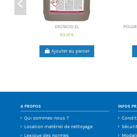
DELTACID 5L
POLGR
63,10 €
Ajouter au panier
A PROPOS
INFOS P
Qui sommes-nous ?
Condit
Location matériel de nettoyage
Sécuri
Lexique des normes
Modali