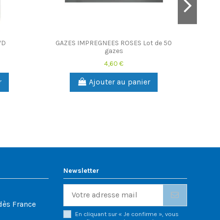
VD
GAZES IMPREGNEES ROSES Lot de 50
gazes
4,60 €
r
Ajouter au panier
Newsletter
dès France
En cliquant sur « Je confirme », vous