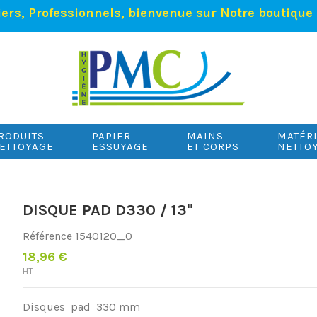
iers, Professionnels, bienvenue sur Notre boutique 
RODUITS
PAPIER
MAINS
MATÉR
ETTOYAGE
ESSUYAGE
ET CORPS
NETTO
DISQUE PAD D330 / 13"
Référence
1540120_0
18,96 €
HT
Disques pad 330 mm