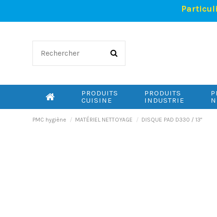
Particul
PRODUITS
PRODUITS
P
CUISINE
INDUSTRIE
N
PMC hygiène
MATÉRIEL NETTOYAGE
DISQUE PAD D330 / 13"