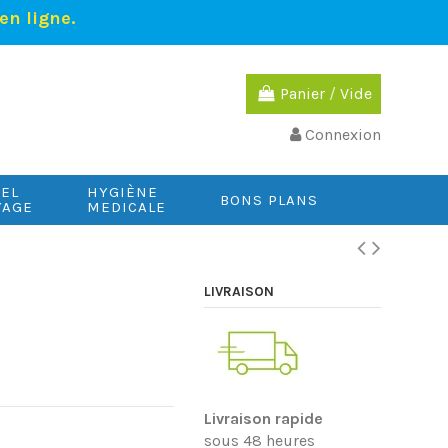
en ligne.
Panier
/
Vide
Connexion
IEL
HYGIÈNE
BONS PLANS
YAGE
MEDICALE
LIVRAISON
Livraison rapide
sous 48 heures