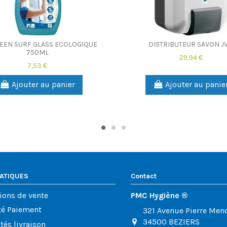
EEN SURF GLASS ECOLOGIQUE
DISTRIBUTEUR SAVON J
750ML
29,94 €
7,53 €
Ajouter au panier
Ajouter au panie
RATIQUES
Contact
ions de vente
PMC Hygiène ®
té Paiement
321 Avenue Pierre Men
34500 BEZIERS
tés livraison