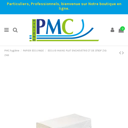
Particuliers, Professionnels, bienvenue sur Notre boutique en
ligne.
0
PMC hygiène
PAPIER ESSUYAGE
ESSUIE-MAINS PLAT ENCHEVETRE CT DE 3750F ZIG
ZAG