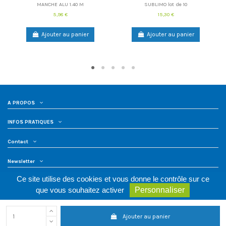
MANCHE ALU 1.40 M
SUBLIMO lot de 10
5,98 €
15,30 €
Ajouter au panier
Ajouter au panier
A PROPOS
INFOS PRATIQUES
Contact
Newsletter
Ce site utilise des cookies et vous donne le contrôle sur ce
que vous souhaitez activer
Personnaliser
PMC Hygiène © tous droits réservés - Créé par
Agence Web Cibleweb
Nos partenaires :
La référence de l'inox pour la restauration
-
Nettoyage
Bloc Opératoire
-
Ajouter au panier