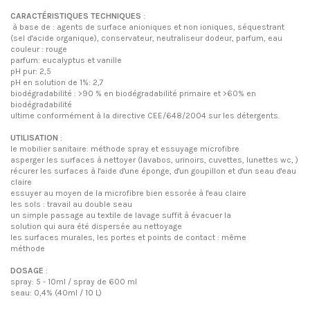
CARACTÉRISTIQUES TECHNIQUES
:
à base de : agents de surface anioniques et non ioniques, séquestrant
(sel d'acide organique), conservateur, neutraliseur dodeur, parfum, eau
couleur : rouge
parfum: eucalyptus et vanille
pH pur: 2,5
pH en solution de 1%: 2,7
biodégradabilité : >90 % en biodégradabilité primaire et >60% en
biodégradabilité
ultime conformément à la directive CEE/648/2004 sur les détergents.
UTILISATION
:
le mobilier sanitaire: méthode spray et essuyage microfibre
asperger les surfaces à nettoyer (lavabos, urinoirs, cuvettes, lunettes wc, )
récurer les surfaces à l'aide d'une éponge, d'un goupillon et d'un seau d'eau
claire
essuyer au moyen de la microfibre bien essorée à l'eau claire
les sols : travail au double seau
un simple passage au textile de lavage suffit à évacuer la
solution qui aura été dispersée au nettoyage
les surfaces murales, les portes et points de contact : même
méthode
DOSAGE
:
spray: 5 - 10ml / spray de 600 ml
seau: 0,4% (40ml / 10 L)