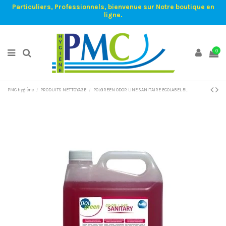
Particuliers, Professionnels, bienvenue sur Notre boutique en
ligne.
0
PMC hygiène
PRODUITS NETTOYAGE
POLGREEN ODOR LINE SANITAIRE ECOLABEL 5L