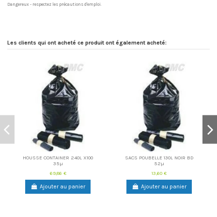
Dangereux - respectez les précautions d'emploi.
Fiche Technique
FT Decappol
Télécharger (414.28k)
Les clients qui ont acheté ce produit ont également acheté:
HOUSSE CONTAINER 240L X100
SACS POUBELLE 130L NOIR BD
35µ
52µ
69,86 €
13,60 €
Ajouter au panier
Ajouter au panier