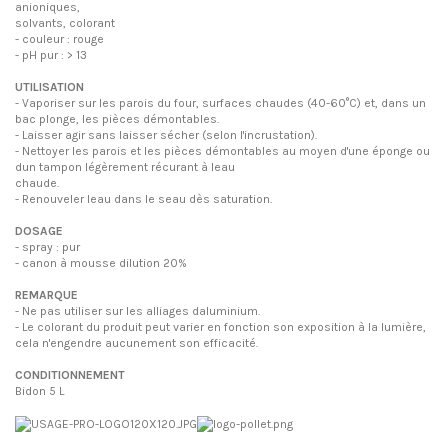
anioniques,
solvants, colorant
- couleur : rouge
- pH pur : > 13
UTILISATION
- Vaporiser sur les parois du four, surfaces chaudes (40-60°C) et, dans un
bac plonge, les pièces démontables.
- Laisser agir sans laisser sécher (selon l'incrustation).
- Nettoyer les parois et les pièces démontables au moyen d'une éponge ou
dun tampon légèrement récurant à leau
chaude.
- Renouveler leau dans le seau dès saturation.
DOSAGE
- spray : pur
- canon à mousse dilution 20%
REMARQUE
- Ne pas utiliser sur les alliages daluminium.
- Le colorant du produit peut varier en fonction son exposition à la lumière,
cela n'engendre aucunement son efficacité.
CONDITIONNEMENT
Bidon 5 L