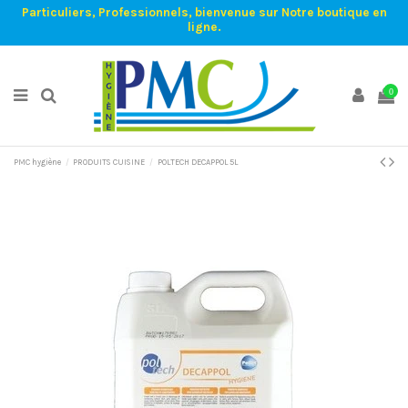
Particuliers, Professionnels, bienvenue sur Notre boutique en
ligne.
0
PMC hygiène
PRODUITS CUISINE
POLTECH DECAPPOL 5L