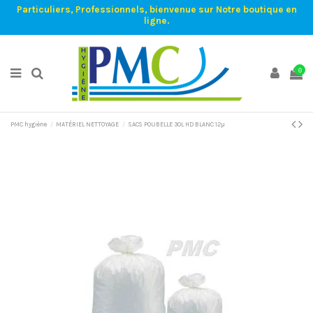
Particuliers, Professionnels, bienvenue sur Notre boutique en
ligne.
0
PMC hygiène
MATÉRIEL NETTOYAGE
SACS POUBELLE 30L HD BLANC 12µ