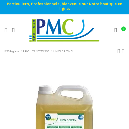
Particuliers, Professionnels, bienvenue sur Notre boutique en
ligne.
0
PMC hygiène
PRODUITS NETTOYAGE
LINPOL GREEN 5L