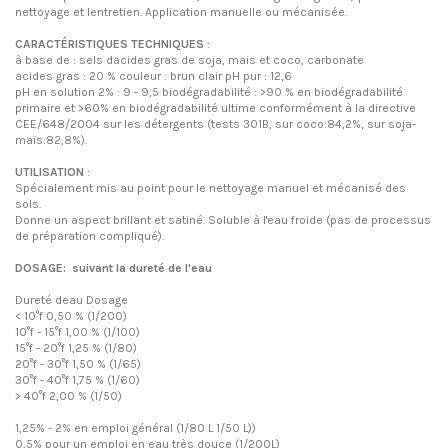
nettoyage et lentretien. Application manuelle ou mécanisée.
CARACTÉRISTIQUES TECHNIQUES
:
à base de : sels dacides gras de soja, mais et coco, carbonate
acides gras : 20 % couleur : brun clair pH pur : 12,6
pH en solution 2% : 9 - 9,5 biodégradabilité : >90 % en biodégradabilité
primaire et >60% en biodégradabilité ultime conformément à la directive
CEE/648/2004 sur les détergents (tests 301B, sur coco:84,2%, sur soja-
maïs:82,8%).
UTILISATION
:
Spécialement mis au point pour le nettoyage manuel et mécanisé des
sols.
Donne un aspect brillant et satiné. Soluble à l'eau froide (pas de processus
de préparation compliqué).
DOSAGE:
suivant la dureté de l'eau
Dureté deau Dosage
< 10°f 0,50 % (1/200)
10°f - 15°f 1,00 % (1/100)
15°f - 20°f 1,25 % (1/80)
20°f - 30°f 1,50 % (1/65)
30°f - 40°f 1,75 % (1/60)
> 40°f 2,00 % (1/50)
1,25% - 2% en emploi général (1/80 L 1/50 L))
0,5% pour un emploi en eau très douce (1/200L)