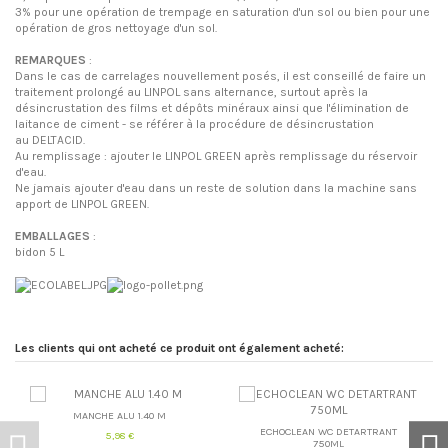
3% pour une opération de trempage en saturation d'un sol ou bien pour une
opération de gros nettoyage d'un sol.
REMARQUES
:
Dans le cas de carrelages nouvellement posés, il est conseillé de faire un
traitement prolongé au LINPOL sans alternance, surtout après la
désincrustation des films et dépôts minéraux ainsi que l'élimination de
laitance de ciment - se référer à la procédure de désincrustation
au DELTACID.
Au remplissage : ajouter le LINPOL GREEN après remplissage du réservoir
d'eau.
Ne jamais ajouter d'eau dans un reste de solution dans la machine sans
apport de LINPOL GREEN.
EMBALLAGES
:
bidon 5 L
Fiche Technique
FT LINPOL GREEN
Télécharger (383.27k)
Les clients qui ont acheté ce produit ont également acheté:
MANCHE ALU 1.40 M
ECHOCLEAN WC DETARTRANT
5,98 €
750ML