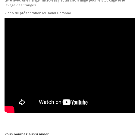
Livré avec une frange micro-easy et un sac à linge pour le stockage et le
lavage des franges.
Vidéo de présentation ici
balai Carabao
Fiche Technique
FT balai Carabao
Télécharger (337.84k)
Vous pourriez aussi aimer