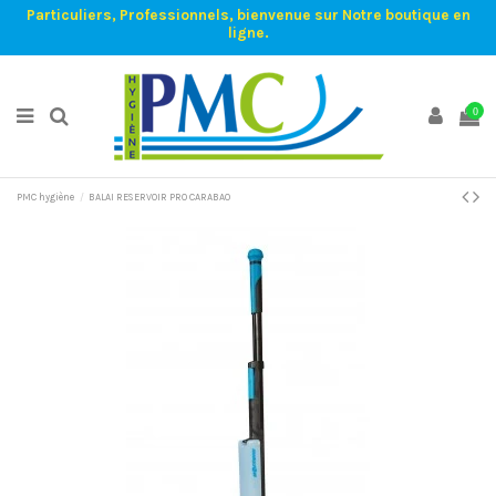
Particuliers, Professionnels, bienvenue sur Notre boutique en
ligne.
0
PMC hygiène
BALAI RESERVOIR PRO CARABAO