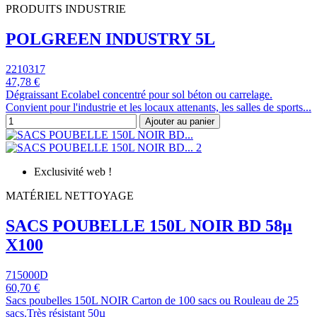
PRODUITS INDUSTRIE
POLGREEN INDUSTRY 5L
2210317
47,78 €
Dégraissant Ecolabel concentré pour sol béton ou carrelage.
Convient pour l'industrie et les locaux attenants, les salles de sports...
Ajouter au panier
Exclusivité web !
MATÉRIEL NETTOYAGE
SACS POUBELLE 150L NOIR BD 58µ
X100
715000D
60,70 €
Sacs poubelles 150L NOIR Carton de 100 sacs ou Rouleau de 25
sacs.Très résistant 50µ