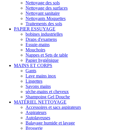
Nettoyage des sols
Nettoyage des surfaces
Nettoyant sanitaire
Nettoyants Moquettes
Traitements des sols
PAPIER ESSUYAGE
bobines industrielles
Draps d'examens
Essuie-mains
Mouchoirs
Nappes et Sets de table
Papier hygiénique
MAINS ET CORPS
Gants
Lave mains inox
Lingettes
Savons mains
séche-mains et cheveux
Shampoing Gel Douche
MATÉRIEL NETTOYAGE
Accessoires et sacs aspirateurs
Aspirateurs
Autolaveuses
Balayage humide et lavage
Brosserie