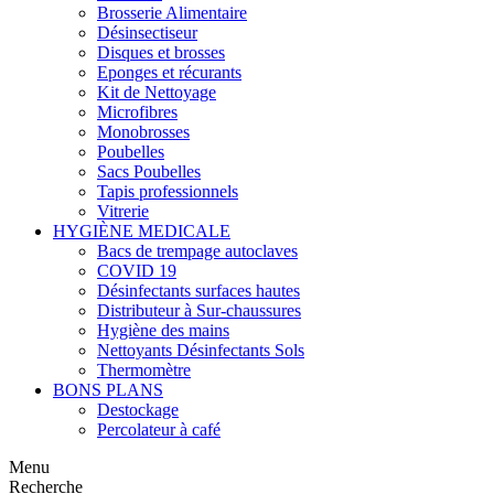
Brosserie Alimentaire
Désinsectiseur
Disques et brosses
Eponges et récurants
Kit de Nettoyage
Microfibres
Monobrosses
Poubelles
Sacs Poubelles
Tapis professionnels
Vitrerie
HYGIÈNE MEDICALE
Bacs de trempage autoclaves
COVID 19
Désinfectants surfaces hautes
Distributeur à Sur-chaussures
Hygiène des mains
Nettoyants Désinfectants Sols
Thermomètre
BONS PLANS
Destockage
Percolateur à café
Menu
Recherche