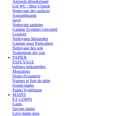
Aérosols désodorisant
Gel WC / Bloc Urinoir
Nettoyage des surfaces
Assouplissants
Javel
Nettoyant sanitaire
Gamme Ecolabel concentré
Lessives
Nettoyants Moquettes
Gamme pour Particuliers
Nettoyage des sols
Traitements des sols
PAPIER
ESSUYAGE
bobines industrielles
Mouchoirs
Draps d'examens
Nappes et Sets de table
Essuie-mains
Papier hygiénique
MAINS
ET CORPS
Gants
Savons mains
Lave mains inox