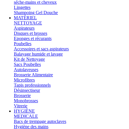
séche-mains et cheveux
Lingettes
Shampoing Gel Douche
MATÉRIEL
NETTOYAGE
Aspirateurs
Disques et brosses
Eponges et récurants
Poubelles
Accessoires et sacs aspirateurs
Balayage humide et lavage
Kit de Nettoyage
Sacs Poubelles
Autolaveuses
Brosserie Alimentaire
Microfibres
Tapis professionnels
Désinsectiseur
Brosserie
Monobrosses
Vitrerie
HYGIÈNE
MEDICALE
Bacs de trempage autoclaves
Hygiène des mains