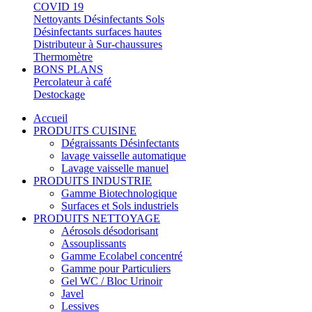
COVID 19
Nettoyants Désinfectants Sols
Désinfectants surfaces hautes
Distributeur à Sur-chaussures
Thermomètre
BONS PLANS
Percolateur à café
Destockage
Accueil
PRODUITS CUISINE
Dégraissants Désinfectants
lavage vaisselle automatique
Lavage vaisselle manuel
PRODUITS INDUSTRIE
Gamme Biotechnologique
Surfaces et Sols industriels
PRODUITS NETTOYAGE
Aérosols désodorisant
Assouplissants
Gamme Ecolabel concentré
Gamme pour Particuliers
Gel WC / Bloc Urinoir
Javel
Lessives