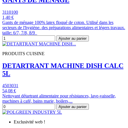
GANTS DE MENAGE
3110100
1,40 €
Gants de ménage 100% latex floqué de coton. Utilisé dans les
secteurs de l'hygiène. des préparations alimentaires et légers travaux.
taille: 6/7, 7/8, 8/9
Ajouter au panier
PRODUITS CUISINE
DETARTRANT MACHINE DISH CALC
5L
4503031
54,08 €
Nettoyant détartrant alimentaire pour résistances, lave-vaisselle,
machines à café, bains marie, boilers,...
Ajouter au panier
Exclusivité web !