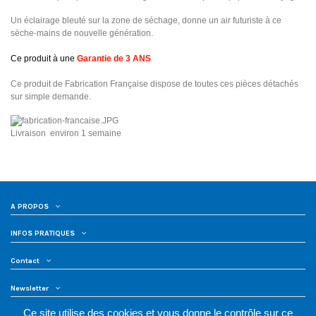
Un éclairage bleuté sur la zone de séchage, donne un air futuriste à ce
sèche-mains de nouvelle génération.
Ce produit à une
Garantie de 3 ANS
Ce produit de Fabrication Française dispose de toutes ces pièces détachés
sur simple demande.
Livraison environ 1 semaine
A PROPOS
INFOS PRATIQUES
Contact
Newsletter
Ce site utilise des cookies et vous donne le contrôle sur ce