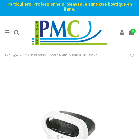
Particuliers, Professionnels, bienvenue sur Notre boutique en
ligne.
0
PMC hygiène
MAINS ET CORPS
SECHE MAINS EXP'AIR SURPUISSANT