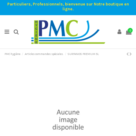
Particuliers, Professionnels, bienvenue sur Notre boutique en
ligne.
0
PMC hygiène
.Articles commandes spéciales.
SURFANIOS PREMIUM 5L