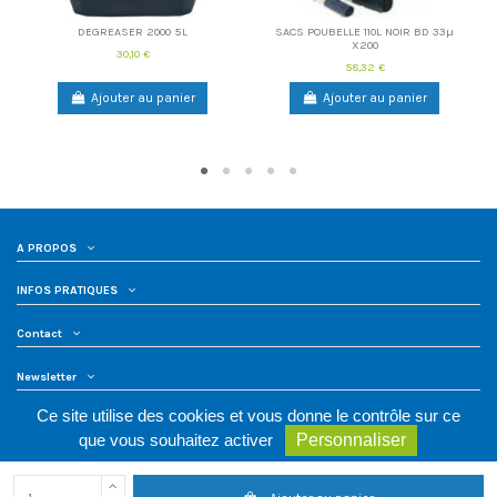
DEGREASER 2000 5L
SACS POUBELLE 110L NOIR BD 33µ
X200
30,10 €
58,32 €
Ajouter au panier
Ajouter au panier
A PROPOS
INFOS PRATIQUES
Contact
Newsletter
Ce site utilise des cookies et vous donne le contrôle sur ce
que vous souhaitez activer
Personnaliser
PMC Hygiène © tous droits réservés - Créé par
Agence Web Cibleweb
Nos partenaires :
La référence de l'inox pour la restauration
-
Nettoyage
Bloc Opératoire
-